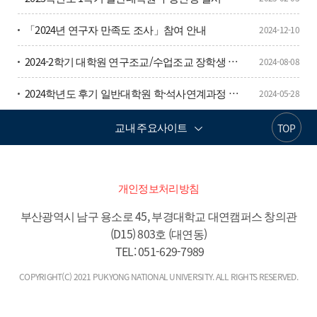
관들과 활발한 기술 협력을 이어가고 있다. 지역 기업을 대상으로 기술 및 장비 지원
을 지속적으로 추진하며, 실증 중심의 기술역량을 바탕으로 기업 맞춤형 지원체계
「2024년 연구자 만족도 조사」참여 안내
2024-12-10
를 구축하고 있다.센터가 전시한 통합 관제 차량은 드론 및 무인이동체 실증 현장에
서 실시간 관제, 기상 관측, 탐지 기능을 수행하는 이동형 통합 관제센터다. 실증 임
2024-2학기 대학원 연구조교/수업조교 장학생 안내문 (서식포함)
2024-08-08
무의 현장 통제를 지원하는 핵심 플랫폼이다. 차량 내부에는 통합 모니터링 서버, 분
석 서버, 드론 통제 등 다양한 고성능 서버가 탑재돼 있어 실시간 데이터 수집·처리
2024학년도 후기 일반대학원 학·석사연계과정 입학예정자 선발 안내
및 통합 운영이 가능하다.센터는 무인이동체가 재난 대응, 물류, 국방, 에너지 관리
2024-05-28
등 다양한 분야에서 핵심 수단으로 활용될 것으로 전망한다. 이에 따른 관제 기술 역
시 미래 사회의 필수 기반 인프라로 급부상할 것으로 예상하고 있다.전남테크노파
교내 주요사이트
TOP
크는 지역 산업 기술혁신 거점기관으로서 산업 정책 기획부터 기업지원 통합 플랫
폼을 제공하며 전남 산업 생태계의 중심적 역할을 수행하고 있다.광주=김한식 기자
hskim@etnews.comhttps://www.etnews.com/20250626000471
개인정보처리방침
부산광역시 남구 용소로 45, 부경대학교 대연캠퍼스 창의관
(D15) 803호 (대연동)

 TEL: 051-629-7989
COPYRIGHT(C) 2021 PUKYONG NATIONAL UNIVERSITY. ALL RIGHTS RESERVED.