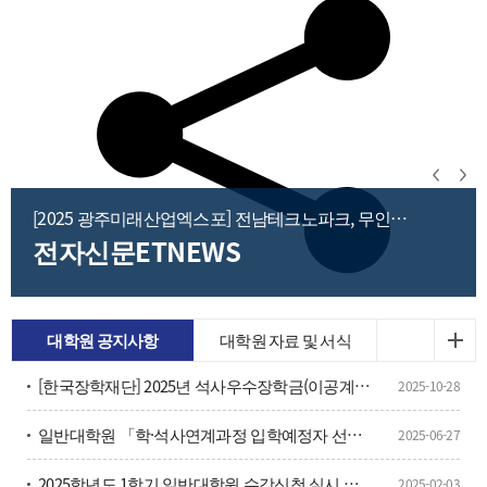
[2025 광주미래산업엑스포] 전남테크노파크, 무인이
동체핵심 통합 관제 차량 전시
전자신문ETNEWS
[2025 광주미래산업엑스포] 전남테크
대학원 공지사항
대학원 자료 및 서식
노파크, 무인이동체핵심 통합 관제 차량
전시
[한국장학재단] 2025년 석사우수장학금(이공계) 선발 안내
2025-10-28
발행일 : 2025-06-26 18:04 '2025 광주미래산업엑스포' 전남테크노파크 부스.전남테
크노파크는 25~28일 광주 김대중컨벤션센터에서 열린 '2025 광주미래산업엑스
일반대학원 「학·석사연계과정 입학예정자 선발」 안내
2025-06-27
포'에 참가해 우주항공산업센터가 무인이동체의 기술개발과 제작에 핵심적인 통합
관제 차량을 전시했다.우주항공산업센터는 무인이동체의 기술개발과 제작에 필수
2025학년도 1학기 일반대학원 수강신청 실시 안내
2025-02-03
적인 전문 장비를 갖추고 있다. 드론 실증·상용화 센터를 기반으로 전국의 관련 기