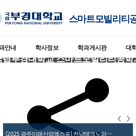
스마트모빌리티
과안내
학사정보
학과게시판
대
국립부경대학교 스마트모빌리티공학
학사일정
공지사항
공지사항
Dept. of Smart Mobility Engineering
표
교과과정
소식지
 진로
졸업요건
행사/교육/세미나
장학제도
학과갤러리
혁
[2025 광주미래산업엑스포] 전남테크노파크,