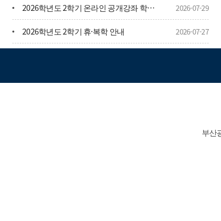
2026학년도 2학기 온라인 공개강좌 학점인정 사전 승인 신청 안내
2026-07-29
양산형 모델 최초 공개
*링크: 현대차·기아, 모빌리티 로봇 플랫폼 '모베드' 양산형 모델 최
찾아오시
초 공개 - 전자신문
2026학년도 2학기 휴·복학 안내
2026-07-27
2026-2학기 예비수강신청 안내
2026-07-14
부산광