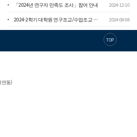
「2024년 연구자 만족도 조사」참여 안내
2024-12-10
개막
자율주행 모빌리티 산
2024-2학기 대학원 연구조교/수업조교 장학생 안내문 (서식포함)
2024-08-08
업전, 내달 9일 코엑스
2024학년도 후기 일반대학원 학·석사연계과정 입학예정자 선발 안내
2024-05-28
서 개막
TOP
기자명 홍기원 기자입력 2025.06.25 16:52수정 2025.06.25 16:56SNS
기사보내기EmailShareScrapPrint본문 글씨 줄이기본문 글씨 키우
기
코엑스에서 내달 9일부터 11일까지 개최최신 기술
및 협력 기회 제공
연동)

2025 자율주행모빌리티산업전 공식포스터 (사진=NPR 제공)자율주
행 기술의 현재와 미래를 조망하는 '2025 자율주행 모빌리티 산업전
(AME 2025)'이 내달 9일부터 11일까지 코엑스 3층 C 홀에서 개최될
예정이라고 25일 밝혔다.코엑스와 한국자율주행산업협회가 공동
주최하는 이번 전시회는 자율주행 산업 전반의 최신 기술, 제품, 서
비스, 플랫폼을 망라하여 선보일 예정이다. 코엑스 측은 "지난해 '무
인이동체산업엑스포'의 특별관으로 첫 선을 보인 데 이어, 올해는 자