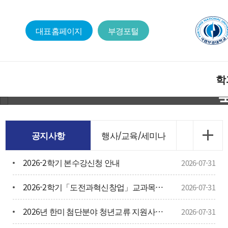
대표홈페이지
부경포털
학
인사말
공지사항
행사/교육/세미나
교육목
2026-2학기 본수강신청 안내
2026-07-31
졸업 후
2026-2학기「도전과혁신창업」교과목 이수구분변경 신청서 제출 안내
2026-07-31
구성원
2026년 한미 첨단분야 청년교류 지원사업 예비 장학생 선발 안내
2026-07-31
학과연
현대차·기아, 모빌리티 로봇 플랫폼 '모베드'